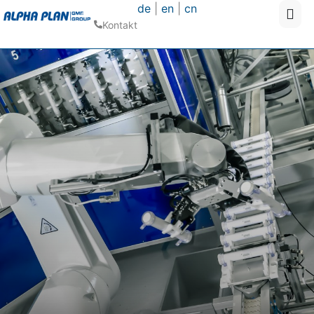
de
|
en
|
cn
Kontakt