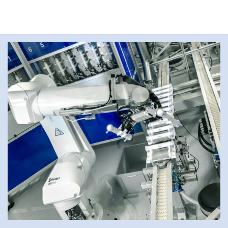
Sie sehen gerade einen Platzhalterinhalt von
YouTube
. Um auf den eigentlichen Inhalt
zuzugreifen, klicken Sie auf die Schaltfläche
unten. Bitte beachten Sie, dass dabei Daten
an Drittanbieter weitergegeben werden.
Mehr Informationen
Inhalt entsperren
Erforderlichen Service akzeptieren
und Inhalte entsperren