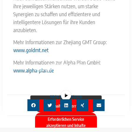
ihre jeweiligen Stärken nutzen, um starke
Synergien zu schaffen und effizientere und
intelligentere Lösungen für ihre Kunden
anzubieten.
Mehr Informationen zur Zhejiang GMT Group:
www.goldmt.net
Mehr Informationen zur Alpha Plan GmbH:
Sie sehen gerade einen
www.alpha-plan.de
Platzhalterinhalt von
YouTube
. Um auf
den eigentlichen Inhalt zuzugreifen,
klicken Sie auf die Schaltfläche unten.
Bitte beachten Sie, dass dabei Daten an
Drittanbieter weitergegeben werden.
Mehr Informationen
Inhalt entsperren
Erforderlichen Service
akzeptieren und Inhalte
entsperren